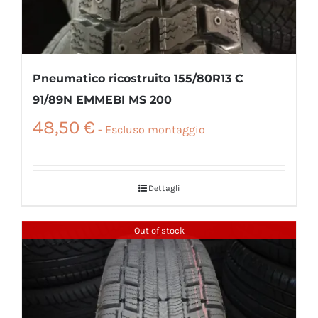
Pneumatico ricostruito 155/80R13 C
91/89N EMMEBI MS 200
48,50
€
Dettagli
Out of stock