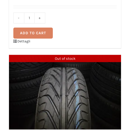
Pneumatico
ricostruito
ADD TO CART
205/55R16
Dettagli
94V
EMMEBI
Out of stock
SPORT
HP
quantity