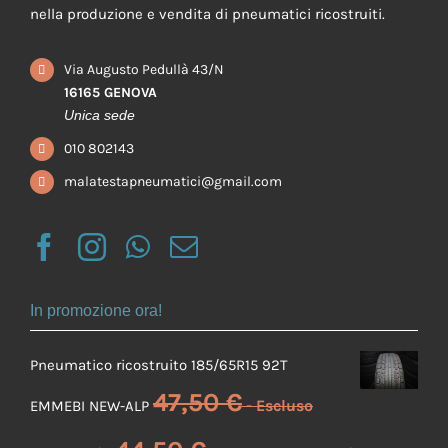
nella produzione e vendita di pneumatici ricostruiti.
Via Augusto Pedullà 43/N
16165 GENOVA
Unica sede
010 802143
malatestapneumatici@gmail.com
In promozione ora!
Pneumatico ricostruito 185/65R15 92T
47,50
€
EMMEBI NEW-ALP