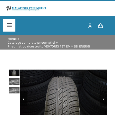
Salta
al
contenuto
Toggle
Navigation
Home
»
HOME
Catalogo completo pneumatici
»
Pneumatico ricostruito 165/70R13 79T EMMEBI ENERGI
CHI SIAMO
PNEUMATICI RICOSTRUITI
PNEUMATICI NUOVI


ACQUISTA ORA!