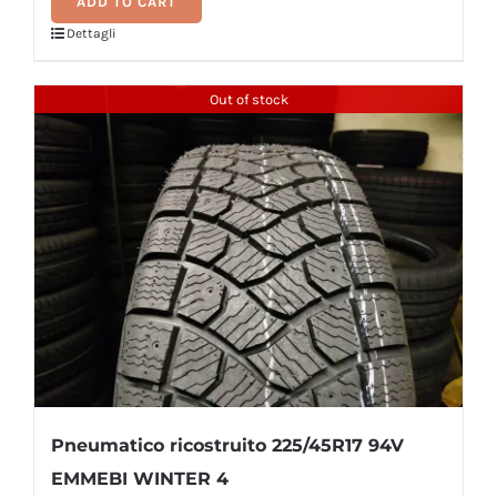
ADD TO CART
185/65R15
Dettagli
88H
EMMEBI
Out of stock
NF3
quantity
Pneumatico ricostruito 225/45R17 94V
EMMEBI WINTER 4