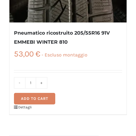
Pneumatico ricostruito 205/55R16 91V
EMMEBI WINTER 810
53,00
€
Pneumatico
ricostruito
ADD TO CART
205/55R16
Dettagli
91V
EMMEBI
WINTER